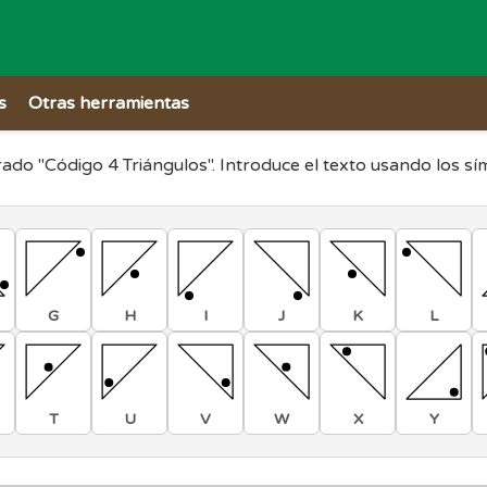
s
Otras herramientas
frado "Código 4 Triángulos". Introduce el texto usando los sí
G
H
I
J
K
L
T
U
V
W
X
Y