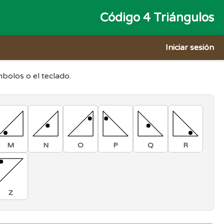
Código 4 Triángulos
Iniciar sesión
mbolos o el teclado.
M
N
O
P
Q
R
Z