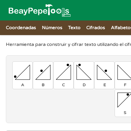
Coordenadas
Números
Texto
Cifrados
Alfabeto
Herramienta para construir y cifrar texto utilizando el ci
A
B
C
D
E
F
S