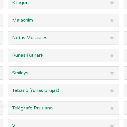
★
Klingon
★
Malachim
★
Notas Musicales
★
Runas Futhark
★
Smileys
★
Tébano (runas brujas)
★
Telégrafo Prusiano
★
V