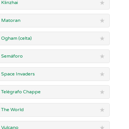
★
Klinzhai
★
Matoran
★
Ogham (celta)
★
Semáforo
★
Space Invaders
★
Telégrafo Chappe
★
The World
★
Vulcano