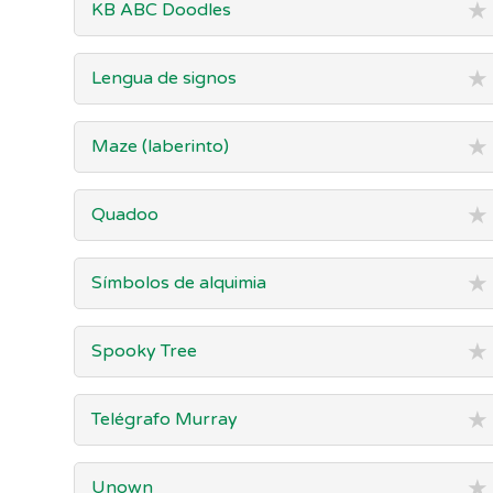
★
KB ABC Doodles
★
Lengua de signos
★
Maze (laberinto)
★
Quadoo
★
Símbolos de alquimia
★
Spooky Tree
★
Telégrafo Murray
★
Unown