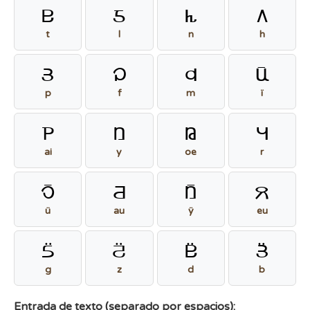
t
l
n
h
t
l
n
h
p
f
m
j
p
f
m
ï
A
y
O
r
ai
y
oe
r
w
x
Y
v
ü
au
ÿ
eu
g
z
d
b
g
z
d
b
Entrada de texto (separado por espacios):