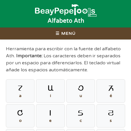
Alfabeto Ath
☰ MENÚ
Herramienta para escribir con la fuente del alfabeto
Ath.
Importante:
Los caracteres deben ir separados
por un espacio para diferenciarlos. El teclado virtual
añade los espacios automáticamente.
a
i
u
E
a
i
u
é
o
e
c
s
o
e
c
s