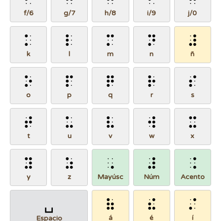
f/6
g/7
h/8
i/9
j/0
⠅
⠇
⠍
⠝
⠼
k
l
m
n
ñ
⠕
⠏
⠟
⠗
⠎
o
p
q
r
s
⠞
⠥
⠧
⠺
⠭
t
u
v
w
x
⠽
⠵
⠠
⠼
⠨
y
z
Mayúsc
Núm
Acento
⠷
⠮
⠌
␣
á
é
í
Espacio