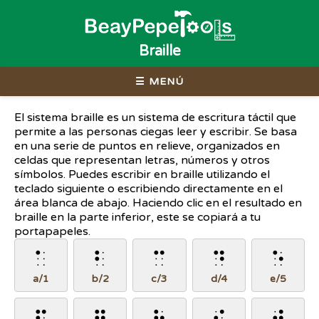
Braille
☰ MENÚ
El sistema braille es un sistema de escritura táctil que
permite a las personas ciegas leer y escribir. Se basa
en una serie de puntos en relieve, organizados en
celdas que representan letras, números y otros
símbolos. Puedes escribir en braille utilizando el
teclado siguiente o escribiendo directamente en el
área blanca de abajo. Haciendo clic en el resultado en
braille en la parte inferior, este se copiará a tu
portapapeles.
⠁
⠃
⠉
⠙
⠑
a/1
b/2
c/3
d/4
e/5
⠋
⠛
⠓
⠊
⠚