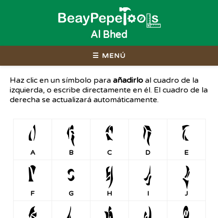
Al Bhed
☰ MENÚ
Haz clic en un símbolo para
añadirlo
al cuadro de la
izquierda, o escribe directamente en él. El cuadro de la
derecha se actualizará automáticamente.
A
B
C
D
E
A
B
C
D
E
F
G
H
I
J
F
G
H
I
J
K
L
M
N
O