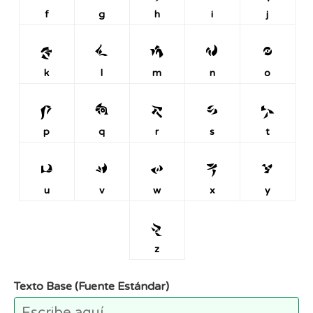
f
g
h
i
j
k
l
m
n
o
k
l
m
n
o
p
q
r
s
t
p
q
r
s
t
u
v
w
x
y
u
v
w
x
y
z
z
Texto Base (Fuente Estándar)