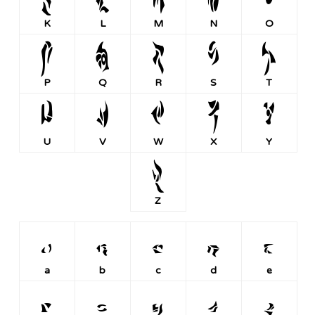
K
L
M
N
O
P
Q
R
S
T
P
Q
R
S
T
U
V
W
X
Y
U
V
W
X
Y
Z
Z
a
b
c
d
e
a
b
c
d
e
f
g
h
i
j