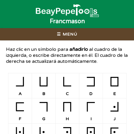
Francmason
☰ MENÚ
Haz clic en un símbolo para
añadirlo
al cuadro de la
izquierda, o escribe directamente en él. El cuadro de la
derecha se actualizará automáticamente.
A
B
C
D
E
A
B
C
D
E
F
G
H
I
J
F
G
H
I
J
K
L
M
N
O