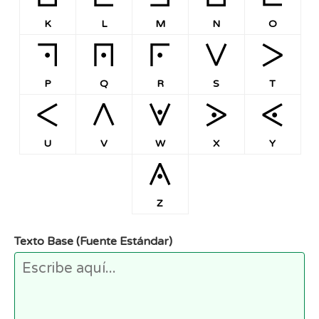
K
L
M
N
O
P
Q
R
S
T
P
Q
R
S
T
U
V
W
X
Y
U
V
W
X
Y
Z
Z
Texto Base (Fuente Estándar)