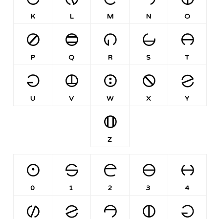
K
L
M
N
O
P
Q
R
S
T
P
Q
R
S
T
U
V
W
X
Y
U
V
W
X
Y
Z
Z
0
1
2
3
4
0
1
2
3
4
5
6
7
8
9