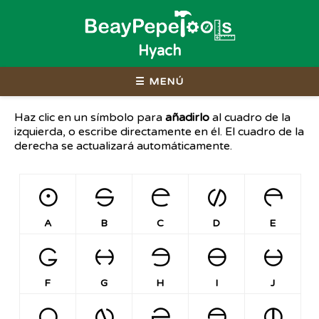
Hyach
☰ MENÚ
Haz clic en un símbolo para
añadirlo
al cuadro de la
izquierda, o escribe directamente en él. El cuadro de la
derecha se actualizará automáticamente.
A
B
C
D
E
A
B
C
D
E
F
G
H
I
J
F
G
H
I
J
K
L
M
N
O