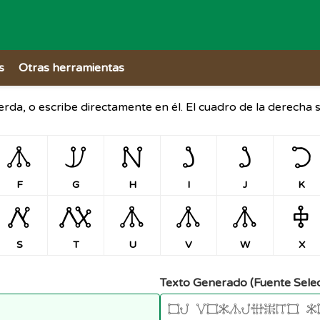
s
Otras herramientas
ierda, o escribe directamente en él. El cuadro de la derecha
F
G
H
I
J
K
F
G
H
I
J
K
S
T
U
V
W
X
S
T
U
V
W
X
Texto Generado (Fuente Sele