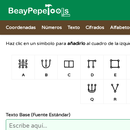
Coordenadas
Números
Texto
Cifrados
Alfabeto
Haz clic en un símbolo para
añadirlo
al cuadro de la izqu
A
B
C
D
E
A
B
C
D
E
Q
R
Q
R
Texto Base (Fuente Estándar)