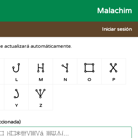
Malachim
Iniciar sesión
 se actualizará automáticamente.
L
M
N
O
P
L
M
N
O
P
Y
Z
Y
Z
ccionada)