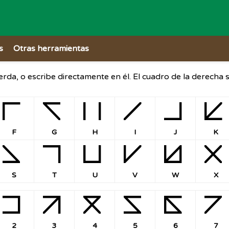
s
Otras herramientas
ierda, o escribe directamente en él. El cuadro de la derecha
F
G
H
I
J
K
F
G
H
I
J
K
S
T
U
V
W
X
S
T
U
V
W
X
2
3
4
5
6
7
2
3
4
5
6
7