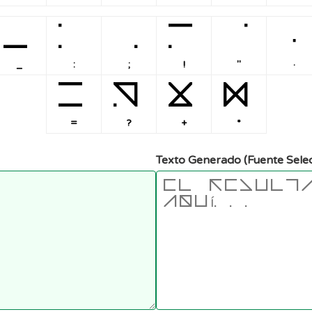
_
:
;
!
"
·
_
:
;
!
"
·
=
?
+
*
=
?
+
*
Texto Generado (Fuente Sele