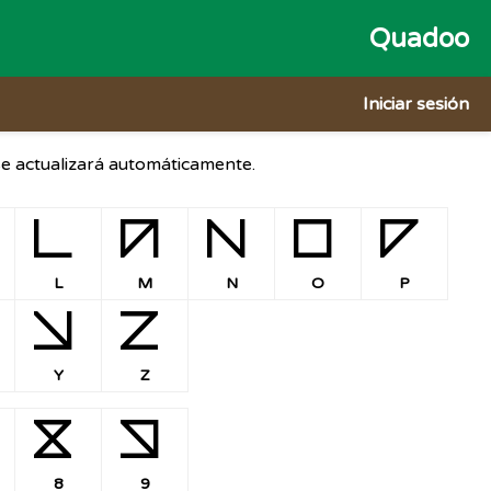
Quadoo
Iniciar sesión
 se actualizará automáticamente.
L
M
N
O
P
L
M
N
O
P
Y
Z
Y
Z
8
9
8
9