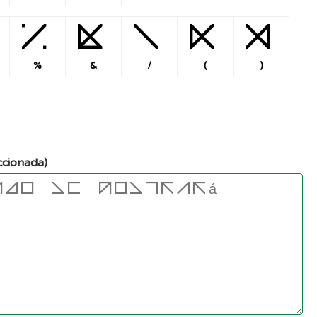
%
&
/
(
)
%
&
/
(
)
ccionada)