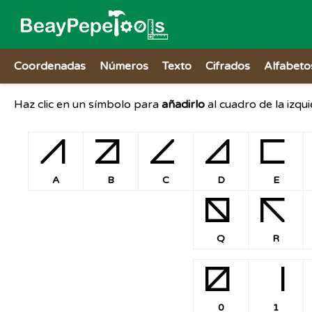
Coordenadas
Números
Texto
Cifrados
Alfabeto
Haz clic en un símbolo para
añadirlo
al cuadro de la izqu
A
B
C
D
E
A
B
C
D
E
Q
R
Q
R
0
1
0
1