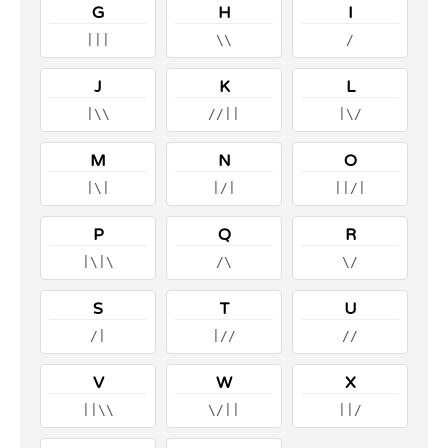
G
H
I
|||
\\
/
J
K
L
|\\
//||
|\/
M
N
O
|\|
|/|
||/|
P
Q
R
|\|\
/\
\/
S
T
U
/|
|//
//
V
W
X
||\\
\/||
||/