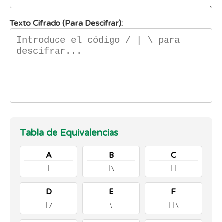
Texto Cifrado (Para Descifrar):
Tabla de Equivalencias
A
B
C
|
|\
||
D
E
F
|/
\
||\