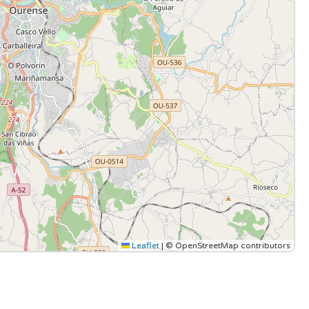
Leaflet
|
© OpenStreetMap contributors