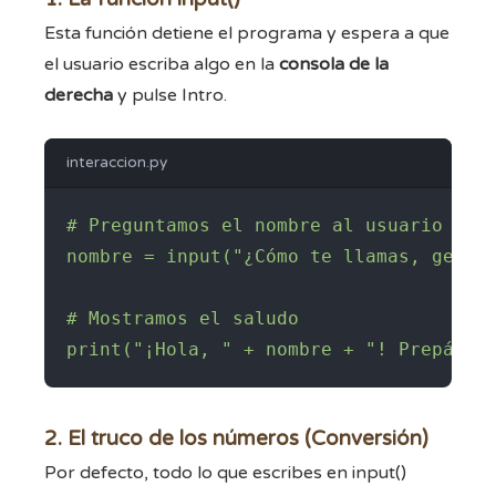
Esta función detiene el programa y espera a que
el usuario escriba algo en la
consola de la
derecha
y pulse Intro.
interaccion.py
# Preguntamos el nombre al usuario

nombre = input("¿Cómo te llamas, geocac
# Mostramos el saludo

print("¡Hola, " + nombre + "! Prepárat
2. El truco de los números (Conversión)
Por defecto, todo lo que escribes en
input()