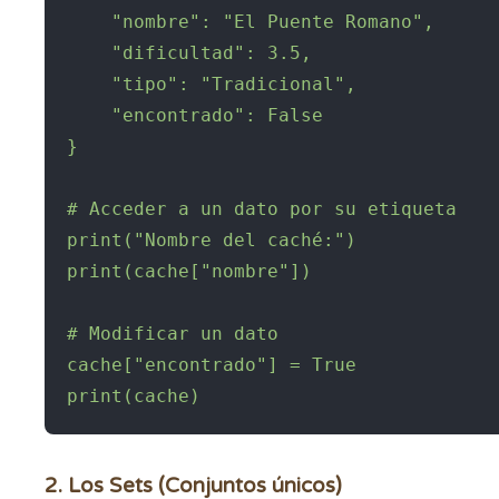
    "nombre": "El Puente Romano",

    "dificultad": 3.5,

    "tipo": "Tradicional",

    "encontrado": False

}

# Acceder a un dato por su etiqueta

print("Nombre del caché:")

print(cache["nombre"])

# Modificar un dato

cache["encontrado"] = True

print(cache)
2. Los Sets (Conjuntos únicos)