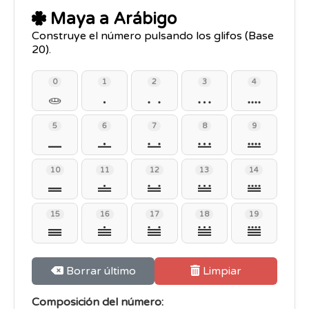
Maya a Arábigo
Construye el número pulsando los glifos (Base
20).
0
1
2
3
4
𝋠
𝋡
𝋢
𝋣
𝋤
5
6
7
8
9
𝋥
𝋦
𝋧
𝋨
𝋩
10
11
12
13
14
𝋪
𝋫
𝋬
𝋭
𝋮
15
16
17
18
19
𝋯
𝋰
𝋱
𝋲
𝋳
Borrar último
Limpiar
Composición del número: