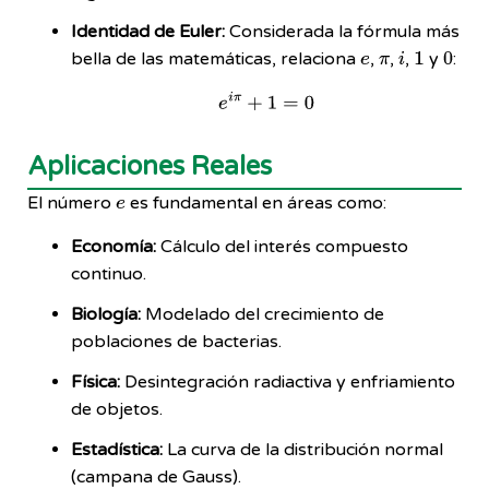
Identidad de Euler:
Considerada la fórmula más
e
π
i
1
0
bella de las matemáticas, relaciona
,
,
,
y
:
e
i
π
+
1
=
0
Aplicaciones Reales
e
El número
es fundamental en áreas como:
Economía:
Cálculo del interés compuesto
continuo.
Biología:
Modelado del crecimiento de
poblaciones de bacterias.
Física:
Desintegración radiactiva y enfriamiento
de objetos.
Estadística:
La curva de la distribución normal
(campana de Gauss).