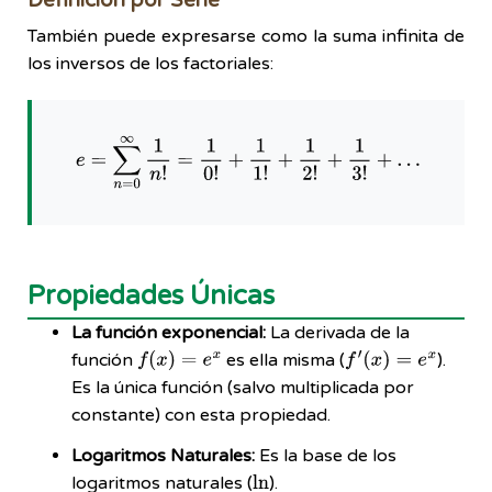
Definición por Serie
También puede expresarse como la suma infinita de
los inversos de los factoriales:
e
=
∑
n
=
0
∞
1
n
!
=
1
0
!
+
1
1
!
+
1
2
!
+
1
3
!
+
…
Propiedades Únicas
La función exponencial:
La derivada de la
f
(
x
)
=
e
x
f
′
(
x
)
=
e
x
función
es ella misma (
).
Es la única función (salvo multiplicada por
constante) con esta propiedad.
Logaritmos Naturales:
Es la base de los
ln
logaritmos naturales (
).