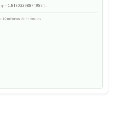
 φ ≈ 1,618033988749894...
ta
10 millones
de decimales