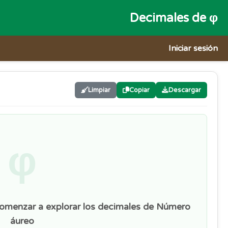
Decimales de φ
Iniciar sesión
Limpiar
Copiar
Descargar
φ
comenzar a explorar los decimales de Número
áureo