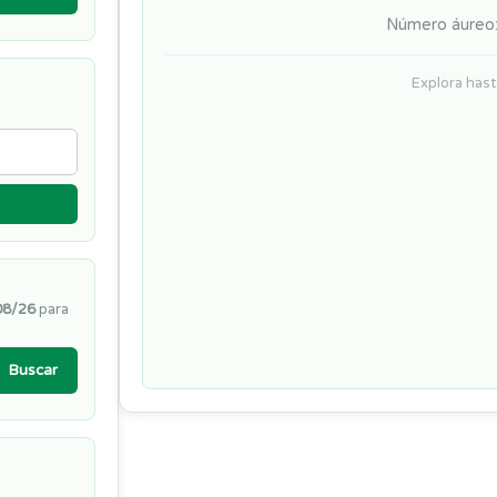
Número áureo:
Explora has
08/26
para
Buscar